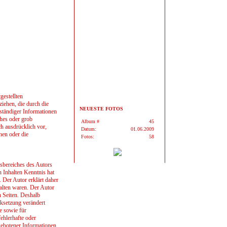
gestellten
iehen, die durch die
NEUESTE FOTOS
ständiger Informationen
ches oder grob
Album #
45
ch ausdrücklich vor,
Datum:
01.06.2009
hen oder die
Fotos:
58
gsbereiches des Autors
n Inhalten Kenntnis hat
 Der Autor erklärt daher
halten waren. Der Autor
n Seiten. Deshalb
inksetzung verändert
e sowie für
ehlerhafte oder
gebotener Informationen