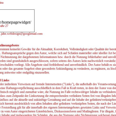
ina
e/homepagewidget/
raße 27
s.jahn.webdesign@googlemail.com
nlineangebotes
nimmt keinerlei Gewähr für die Aktualität, Korrektheit, Vollständigkeit oder Qualität der bereit
. Haftungsansprüche gegen den Autor, welche sich auf Schäden materieller oder ideeller Art bez
Nichtnutzung der dargebotenen Informationen bzw. durch die Nutzung fehlerhafter und unvoll
rden sind grundsätzlich ausgeschlossen, sofern seitens des Autors kein nachweislich vorsätzli
Verschulden vorliegt. Alle Angebote sind freibleibend und unverbindlich. Der Autor behält es si
ten oder das gesamte Angebot ohne gesonderte Ankündigung zu verändern, zu ergänzen, zu lösc
ng zeitweise oder endgültig einzustellen.
d Links
oder indirekten Verweisen auf fremde Internetseiten ("Links"), die außerhalb des Verantwortun
 eine Haftungsverpflichtung ausschließlich in dem Fall in Kraft treten, in dem der Autor von de
chnisch möglich und zumutbar wäre, die Nutzung im Falle rechtswidriger Inhalte zu verhindern.
 dass zum Zeitpunkt der Linksetzung die entsprechenden verlinkten Seiten frei von illegalen In
Einfluss auf die aktuelle und zukünftige Gestaltung und auf die Inhalte der gelinkten/verknüpfte
 sich hiermit ausdrücklich von allen Inhalten aller gelinkten /verknüpften Seiten, die nach der L
 Feststellung gilt für alle innerhalb des eigenen Internetangebotes gesetzten Links und Verweis
 in vom Autor eingerichteten Gästebüchern, Diskussionsforen und Mailinglisten. Für illegale, f
e Inhalte und insbesondere für Schäden, die aus der Nutzung oder Nichtnutzung solcherart dar