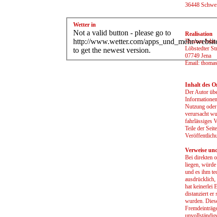
36448 Schwe
Wetter in
Not a valid button - please go to
Realisation
http://www.wetter.com/apps_und_mehr/websit
Thomas Jahn
Löbstedter St
to get the newest version.
07749 Jena
Email: thoma
Inhalt des O
Der Autor über
Informationen
Nutzung oder 
verursacht wu
fahrlässiges 
Teile der Sei
Veröffentlichu
Verweise un
Bei direkten 
liegen, würde
und es ihm te
ausdrücklich,
hat keinerlei 
distanziert er
wurden. Diese
Fremdeinträge
unvollständig