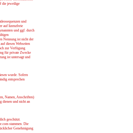
f die jeweilige
 Videosequenzen und
r auf lizenzfreie
genannten und ggf. durch
ltigen
en Nennung ist nicht der
) auf diesen Webseiten
auch zur Verfügung
ung für private Zwecke
zung ist untersagt und
wiesen wurde. Sofern
tändig entsprechen
sen, Namen, Anschriften)
ng dienen und nicht an
lich geschützt.
se.com stammen. Die
drücklicher Genehmigung