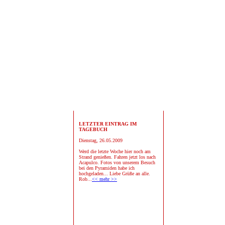
LETZTER EINTRAG IM
TAGEBUCH
Dienstag, 26.05.2009
Werd die letzte Woche hier noch am
Strand genießen. Fahren jetzt los nach
Acapulco. Fotos von unserem Besuch
bei den Pyramiden habe ich
hochgeladen... Liebe Grüße an alle.
Rob...
<< mehr >>