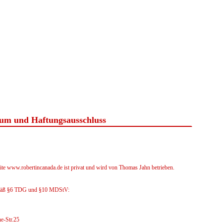
um und Haftungsausschluss
eite www.robertincanada.de ist privat und wird von Thomas Jahn betrieben.
äß §6 TDG und §10 MDStV:
e-Str.25