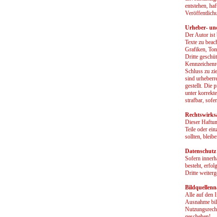
entstehen, haf
Veröffentlichu
Urheber- un
Der Autor ist
Texte zu beac
Grafiken, Ton
Dritte geschü
Kennzeichenre
Schluss zu zi
sind urheberr
gestellt. Die
unter korrekt
strafbar, sof
Rechtswirks
Dieser Haftun
Teile oder ei
sollten, blei
Datenschutz
Sofern innerh
besteht, erfol
Dritte weiter
Bildquellen
Alle auf den 
Ausnahme bil
Nutzungsrecht
geschehen!