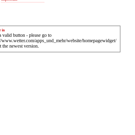
r in
 valid button - please go to
://www.wetter.com/apps_und_mehr/website/homepagewidget/
t the newest version.