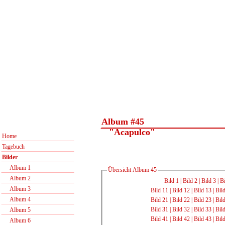
Album #45
"Acapulco"
Home
Tagebuch
Bilder
Album 1
Übersicht Album 45
Album 2
Bild 1
|
Bild 2
|
Bild 3
|
Bi
Album 3
Bild 11
|
Bild 12
|
Bild 13
|
Bil
Album 4
Bild 21
|
Bild 22
|
Bild 23
|
Bil
Bild 31
|
Bild 32
|
Bild 33
|
Bil
Album 5
Bild 41
|
Bild 42
|
Bild 43
|
Bil
Album 6